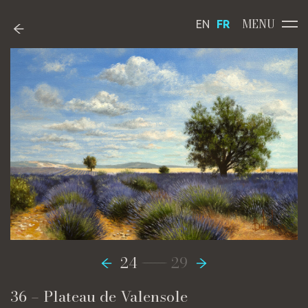
MENU
EN
FR
-----------------
24
29
36 – Plateau de Valensole