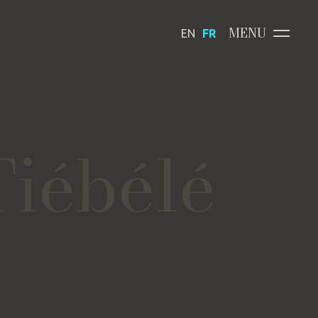
MENU
EN
FR
Tiébélé