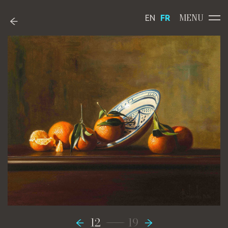
MENU
EN
FR
-----------------
12
19