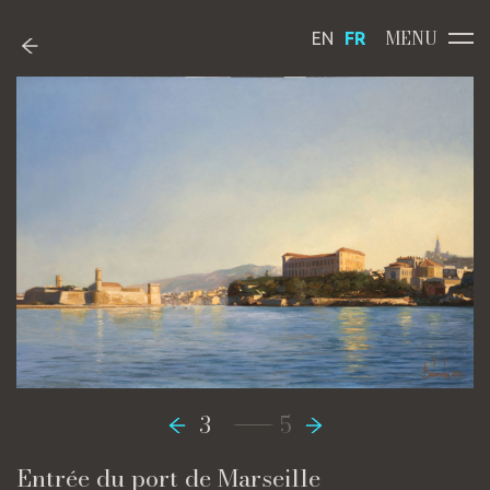
MENU
EN
FR
-----------------
3
5
Entrée du port de Marseille