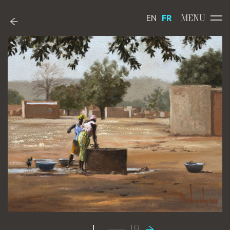
MENU
EN
FR
-----------------
1
19